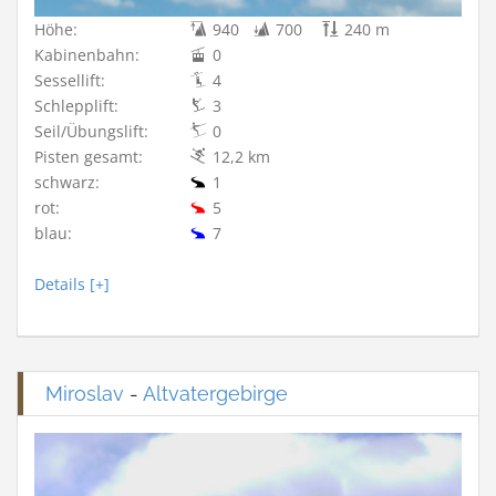
Höhe:
940
700
240 m
Kabinenbahn:
0
Sessellift:
4
Schlepplift:
3
Seil/Übungslift:
0
Pisten gesamt:
12,2 km
schwarz:
1
rot:
5
blau:
7
Details [+]
Miroslav
-
Altvatergebirge