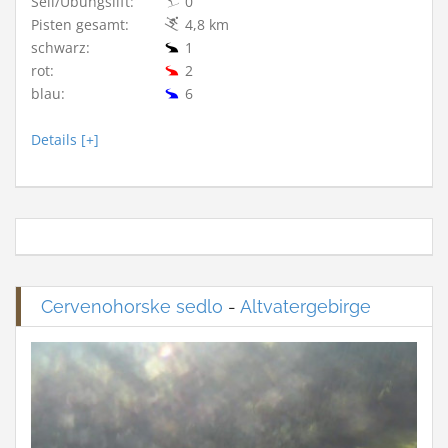
Seil/Übungslift:
0
Pisten gesamt:
4,8 km
schwarz:
1
rot:
2
blau:
6
Details [+]
Cervenohorske sedlo
-
Altvatergebirge