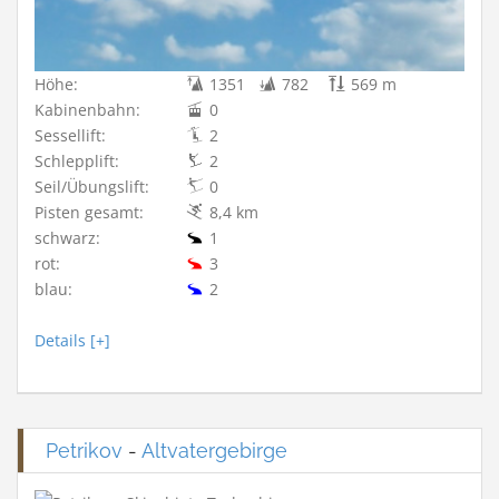
Höhe:
1351
782
569 m
Kabinenbahn:
0
Sessellift:
2
Schlepplift:
2
Seil/Übungslift:
0
Pisten gesamt:
8,4 km
schwarz:
1
rot:
3
blau:
2
Details [+]
Petrikov
-
Altvatergebirge