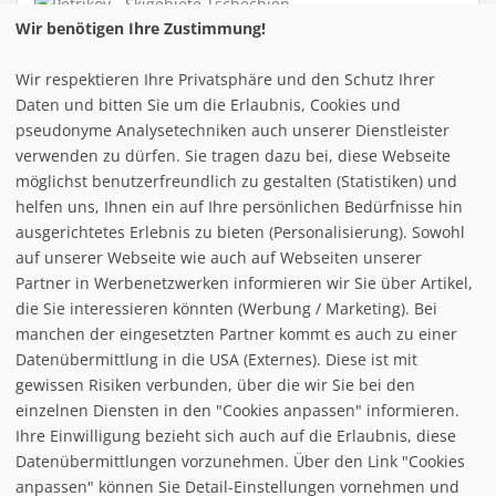
Wir benötigen Ihre Zustimmung!
Höhe:
950
740
210 m
Kabinenbahn:
0
Wir respektieren Ihre Privatsphäre und den Schutz Ihrer
Sessellift:
0
Daten und bitten Sie um die Erlaubnis, Cookies und
Schlepplift:
10
pseudonyme Analysetechniken auch unserer Dienstleister
Seil/Übungslift:
1
verwenden zu dürfen. Sie tragen dazu bei, diese Webseite
Pisten gesamt:
8,1 km
möglichst benutzerfreundlich zu gestalten (Statistiken) und
schwarz:
0
helfen uns, Ihnen ein auf Ihre persönlichen Bedürfnisse hin
rot:
7
ausgerichtetes Erlebnis zu bieten (Personalisierung). Sowohl
blau:
4
auf unserer Webseite wie auch auf Webseiten unserer
Partner in Werbenetzwerken informieren wir Sie über Artikel,
Details [+]
die Sie interessieren könnten (Werbung / Marketing). Bei
manchen der eingesetzten Partner kommt es auch zu einer
Datenübermittlung in die USA (Externes). Diese ist mit
gewissen Risiken verbunden, über die wir Sie bei den
einzelnen Diensten in den "Cookies anpassen" informieren.
Ihre Einwilligung bezieht sich auch auf die Erlaubnis, diese
follow us on facebook
Datenübermittlungen vorzunehmen. Über den Link "Cookies
anpassen" können Sie Detail-Einstellungen vornehmen und
Home