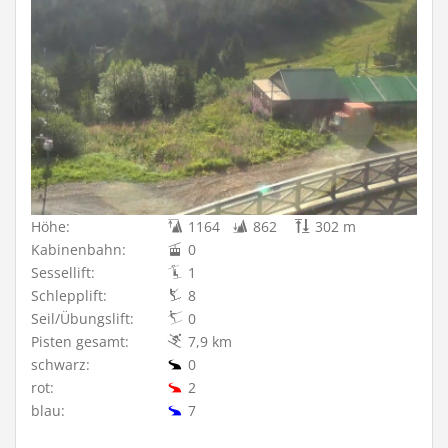
Höhe:
1164
862
302 m
Kabinenbahn:
0
Sessellift:
1
Schlepplift:
8
Seil/Übungslift:
0
Pisten gesamt:
7,9 km
schwarz:
0
rot:
2
blau:
7