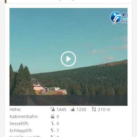
Höhe:
1445
1235
210 m
Kabinenbahn:
0
Sessellift:
0
Schlepplift:
7