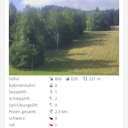
Höhe:
866
635
231 m
Kabinenbahn:
0
Sessellift:
1
Schlepplift:
2
Seil/Übungslift:
0
Pisten gesamt:
2,3 km
schwarz:
0
rot:
1