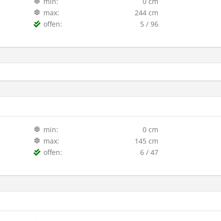
min:
0 cm
max:
244 cm
offen:
5 / 96
min:
0 cm
max:
145 cm
offen:
6 / 47