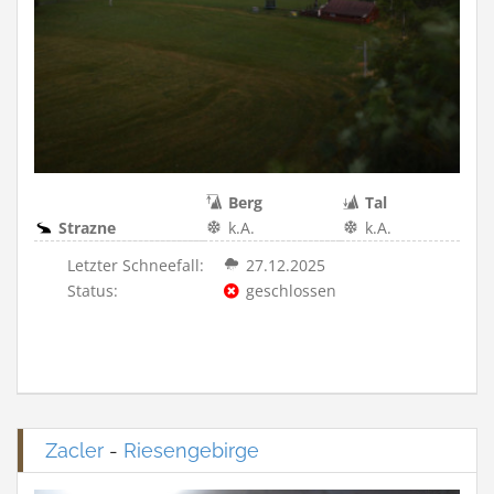
Berg
Tal
Strazne
k.A.
k.A.
Letzter Schneefall:
27.12.2025
Status:
geschlossen
Zacler
-
Riesengebirge