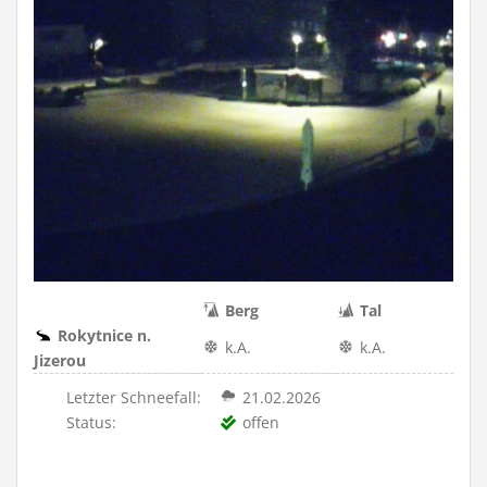
Berg
Tal
Rokytnice n.
k.A.
k.A.
Jizerou
Letzter Schneefall:
21.02.2026
Status:
offen