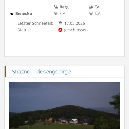
Berg
Tal
Benecko
k.A.
k.A.
Letzter Schneefall:
17.03.2026
Status:
geschlossen
Strazne
-
Riesengebirge