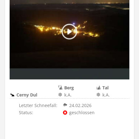
Berg
Tal
Cerny Dul
k.A.
k.A.
Letzter Schneefall:
24.02.2026
Status:
geschlossen