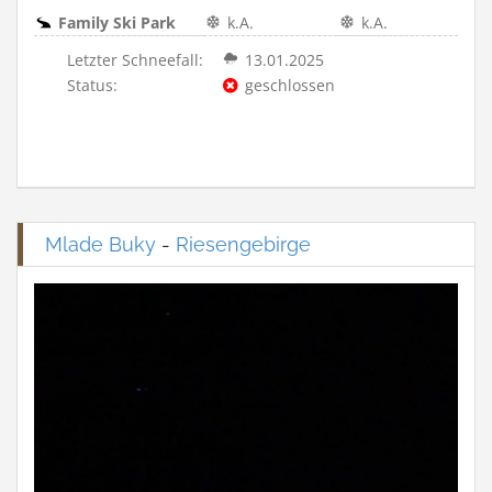
Family Ski Park
k.A.
k.A.
Letzter Schneefall:
13.01.2025
Status:
geschlossen
Mlade Buky
-
Riesengebirge