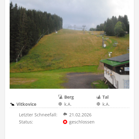
Berg
Tal
Vitkovice
k.A.
k.A.
Letzter Schneefall:
21.02.2026
Status:
geschlossen