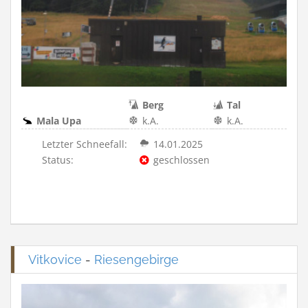
Berg
Tal
Mala Upa
k.A.
k.A.
Letzter Schneefall:
14.01.2025
Status:
geschlossen
Vitkovice
-
Riesengebirge