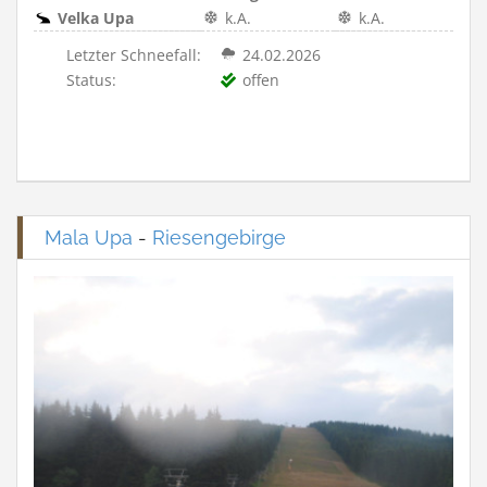
Velka Upa
k.A.
k.A.
Letzter Schneefall:
24.02.2026
Status:
offen
Mala Upa
-
Riesengebirge