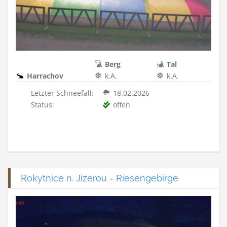
Berg
Tal
Harrachov
k.A.
k.A.
Letzter Schneefall:
18.02.2026
Status:
offen
Rokytnice n. Jizerou
-
Riesengebirge