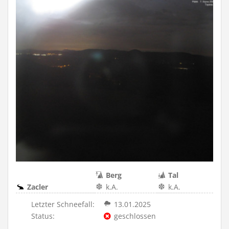
Berg
Tal
Zacler
k.A.
k.A.
Letzter Schneefall:
13.01.2025
Status:
geschlossen