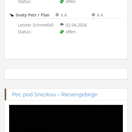
Status:
offen
Svaty Petr / Plan
k.A.
k.A.
Letzter Schneefall:
02.04.2026
Status:
offen
Pec pod Snezkou
-
Riesengebirge