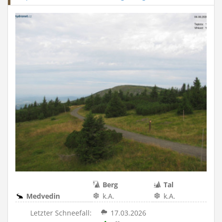
Berg
Tal
Medvedin
k.A.
k.A.
Letzter Schneefall:
17.03.2026