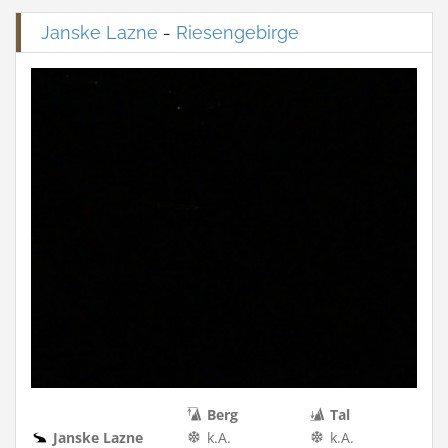
Janske Lazne
-
Riesengebirge
Berg
Tal
Janske Lazne
k.A.
k.A.