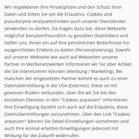
Seil/Übungslift:
4
Wir respektieren Ihre Privatsphäre und den Schutz Ihrer
Pisten gesamt:
42 km
Daten und bitten Sie um die Erlaubnis, Cookies und
schwarz:
2
pseudonyme Analysetechniken auch unserer Dienstleister
rot:
7
verwenden zu dürfen. Sie tragen dazu bei, diese Webseite
blau:
17
möglichst benutzerfreundlich zu gestalten (Statistiken) und
helfen uns, Ihnen ein auf Ihre persönlichen Bedürfnisse hin
Details [+]
ausgerichtetes Erlebnis zu bieten (Personalisierung). Sowohl
auf unserer Webseite wie auch auf Webseiten unserer
Partner in Werbenetzwerken informieren wir Sie über Artikel,
die Sie interessieren könnten (Werbung / Marketing). Bei
manchen der eingesetzten Partner kommt es auch zu einer
Datenübermittlung in die USA (Externes). Diese ist mit
gewissen Risiken verbunden, über die wir Sie bei den
einzelnen Diensten in den "Cookies anpassen" informieren.
Ihre Einwilligung bezieht sich auch auf die Erlaubnis, diese
follow us on facebook
Datenübermittlungen vorzunehmen. Über den Link "Cookies
anpassen" können Sie Detail-Einstellungen vornehmen und
Home
auch Ihre einmal erteilten Einwilligungen jederzeit mit
Datenschutzerklärung
Wirkung für die Zukunft widerrufen.
© baxxstage 2021