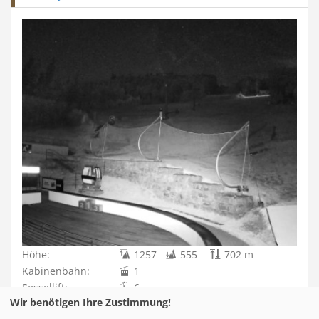
Höhe:
1257
555
702 m
Kabinenbahn:
1
Sessellift:
6
Wir benötigen Ihre Zustimmung!
Schlepplift:
12