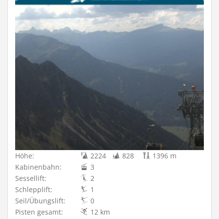
Höhe:
2224
828
1396 m
Kabinenbahn:
3
Sessellift:
2
Schlepplift:
1
Seil/Übungslift:
0
Pisten gesamt:
12 km