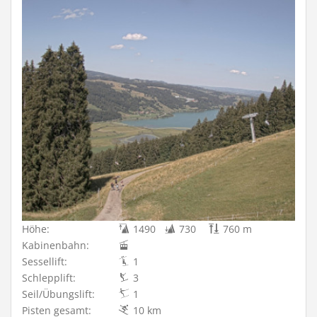
Höhe:
1490
730
760 m
Kabinenbahn:
Sessellift:
1
Schlepplift:
3
Seil/Übungslift:
1
Pisten gesamt:
10 km