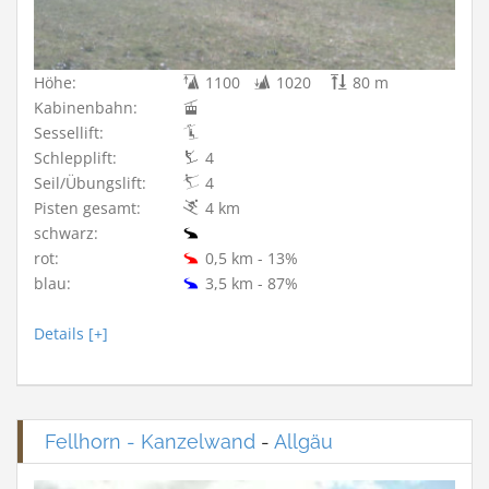
Höhe:
1100
1020
80 m
Kabinenbahn:
Sessellift:
Schlepplift:
4
Seil/Übungslift:
4
Pisten gesamt:
4 km
schwarz:
rot:
0,5 km - 13%
blau:
3,5 km - 87%
Details [+]
Fellhorn - Kanzelwand
-
Allgäu