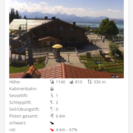
Höhe:
1140
810
330 m
Kabinenbahn:
Sessellift:
1
Schlepplift:
2
Seil/Übungslift:
0
Pisten gesamt:
6 km
schwarz:
rot:
4 km - 67%