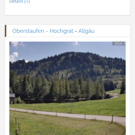
Details [+]
Oberstaufen - Hochgrat
-
Allgäu