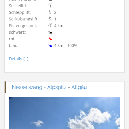
Sessellift:
Schlepplift:
2
Seil/Übungslift:
1
Pisten gesamt:
4 km
schwarz:
rot:
blau:
4 km - 100%
Details [+]
Nesselwang - Alpspitz
-
Allgäu