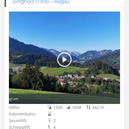
Jungholz (Tirol)
-
Allgäu
Höhe:
1500
1058
442 m
Kabinenbahn:
Sessellift:
2
Schlepplift:
4