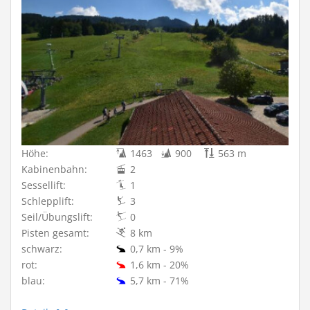
Höhe:
1463
900
563 m
Kabinenbahn:
2
Sessellift:
1
Schlepplift:
3
Seil/Übungslift:
0
Pisten gesamt:
8 km
schwarz:
0,7 km - 9%
rot:
1,6 km - 20%
blau:
5,7 km - 71%