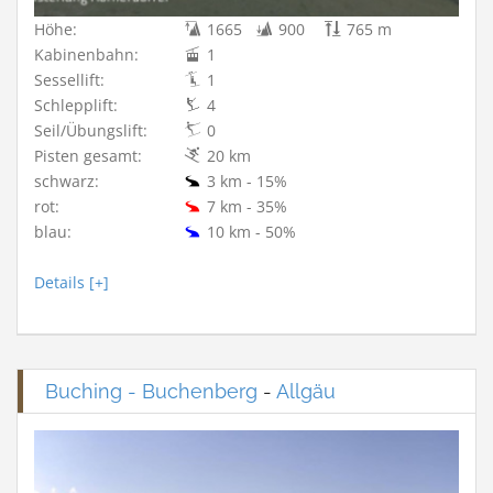
Höhe:
1665
900
765 m
Kabinenbahn:
1
Sessellift:
1
Schlepplift:
4
Seil/Übungslift:
0
Pisten gesamt:
20 km
schwarz:
3 km - 15%
rot:
7 km - 35%
blau:
10 km - 50%
Details [+]
Buching - Buchenberg
-
Allgäu