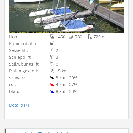
Höhe:
1450
730
720 m
Kabinenbahn:
Sessellift:
2
Schlepplift:
3
Seil/Übungslift:
0
Pisten gesamt:
15 km
schwarz:
3 km - 20%
rot:
4 km - 27%
blau:
8 km - 53%
Details [+]