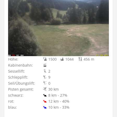
Höhe:
1500
1044
456 m
Kabinenbahn:
Sessellift:
2
Schlepplift:
9
Seil/Übungslift:
0
Pisten gesamt:
30 km
schwarz:
8 km - 27%
rot:
12 km - 40%
blau:
10 km - 33%