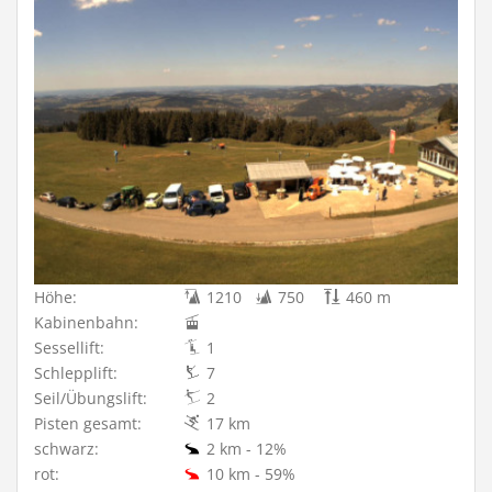
Höhe:
1210
750
460 m
Kabinenbahn:
Sessellift:
1
Schlepplift:
7
Seil/Übungslift:
2
Pisten gesamt:
17 km
schwarz:
2 km - 12%
rot:
10 km - 59%