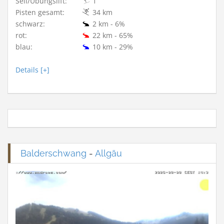
Seil/Übungslift:
1
Pisten gesamt:
34 km
schwarz:
2 km - 6%
rot:
22 km - 65%
blau:
10 km - 29%
Details [+]
Balderschwang
-
Allgäu