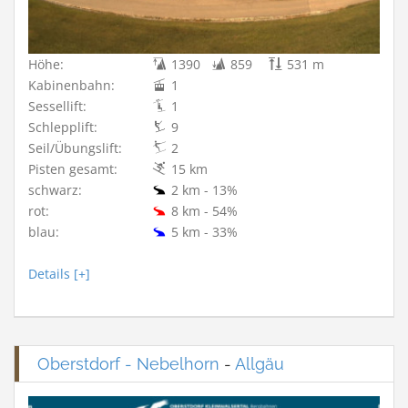
Höhe:
1390
859
531 m
Kabinenbahn:
1
Sessellift:
1
Schlepplift:
9
Seil/Übungslift:
2
Pisten gesamt:
15 km
schwarz:
2 km - 13%
rot:
8 km - 54%
blau:
5 km - 33%
Details [+]
Oberstdorf - Nebelhorn
-
Allgäu