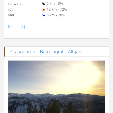
schwarz:
2 km - 8%
rot:
18 km - 72%
blau:
5 km - 20%
Details [+]
Grasgehren - Bolgengrat
-
Allgäu