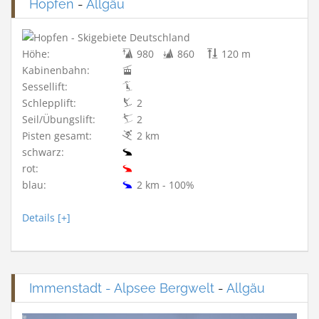
Hopfen
-
Allgäu
Höhe:
980
860
120 m
Kabinenbahn:
Sessellift:
Schlepplift:
2
Seil/Übungslift:
2
Pisten gesamt:
2 km
schwarz:
rot:
blau:
2 km - 100%
Details [+]
Immenstadt - Alpsee Bergwelt
-
Allgäu