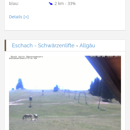
blau:
2 km - 33%
Details [+]
Eschach - Schwärzenlifte
-
Allgäu