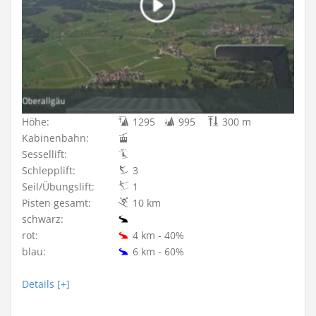
Höhe:
1295
995
300 m
Kabinenbahn:
Sessellift:
Schlepplift:
3
Seil/Übungslift:
1
Pisten gesamt:
10 km
schwarz:
rot:
4 km - 40%
blau:
6 km - 60%
Details [+]