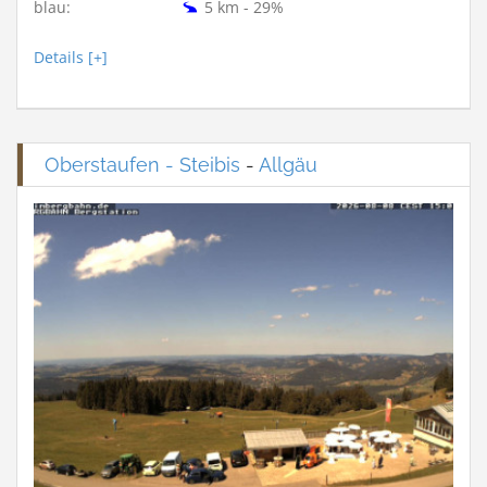
blau:
5 km - 29%
Details [+]
Oberstaufen - Steibis
-
Allgäu