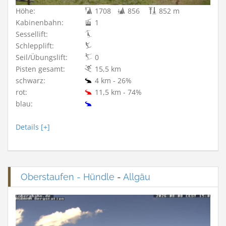
Höhe:
1708
856
852 m
Kabinenbahn:
1
Sessellift:
Schlepplift:
Seil/Übungslift:
0
Pisten gesamt:
15,5 km
schwarz:
4 km - 26%
rot:
11,5 km - 74%
blau:
Details [+]
Oberstaufen - Hündle
-
Allgäu