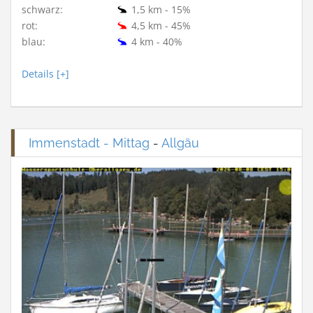
schwarz:
1,5 km - 15%
rot:
4,5 km - 45%
blau:
4 km - 40%
Details [+]
Immenstadt - Mittag
-
Allgäu