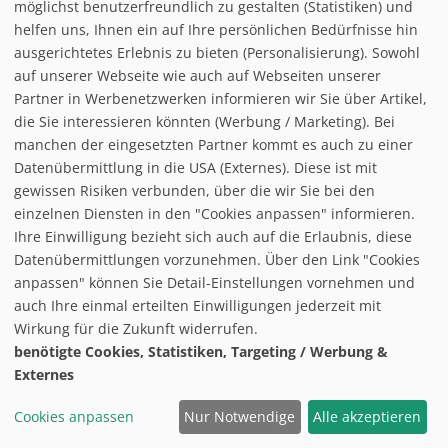
Ofterschwang
-
Allgäu
möglichst benutzerfreundlich zu gestalten (Statistiken) und
helfen uns, Ihnen ein auf Ihre persönlichen Bedürfnisse hin
ausgerichtetes Erlebnis zu bieten (Personalisierung). Sowohl
auf unserer Webseite wie auch auf Webseiten unserer
Partner in Werbenetzwerken informieren wir Sie über Artikel,
die Sie interessieren könnten (Werbung / Marketing). Bei
manchen der eingesetzten Partner kommt es auch zu einer
Datenübermittlung in die USA (Externes). Diese ist mit
gewissen Risiken verbunden, über die wir Sie bei den
einzelnen Diensten in den "Cookies anpassen" informieren.
Ihre Einwilligung bezieht sich auch auf die Erlaubnis, diese
Datenübermittlungen vorzunehmen. Über den Link "Cookies
anpassen" können Sie Detail-Einstellungen vornehmen und
auch Ihre einmal erteilten Einwilligungen jederzeit mit
Wirkung für die Zukunft widerrufen.
benötigte Cookies, Statistiken, Targeting / Werbung &
Höhe:
1405
880
525 m
Externes
Kabinenbahn:
2
Sessellift:
2
Cookies anpassen
Nur Notwendige
Alle akzeptieren
Schlepplift:
3