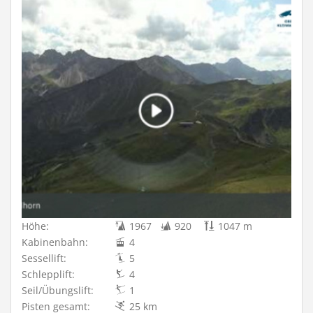
Höhe:
1967
920
1047 m
Kabinenbahn:
4
Sessellift:
5
Schlepplift:
4
Seil/Übungslift:
1
Pisten gesamt:
25 km