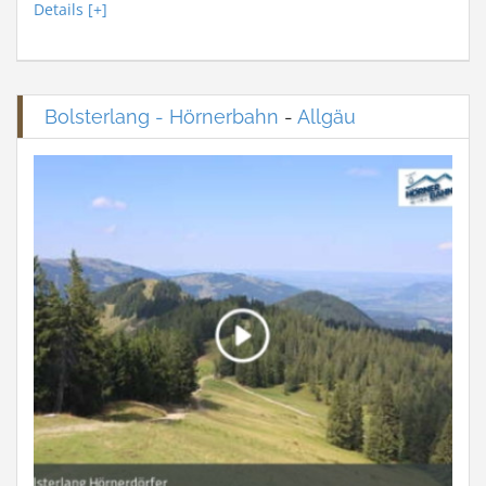
Details [+]
Bolsterlang - Hörnerbahn
-
Allgäu