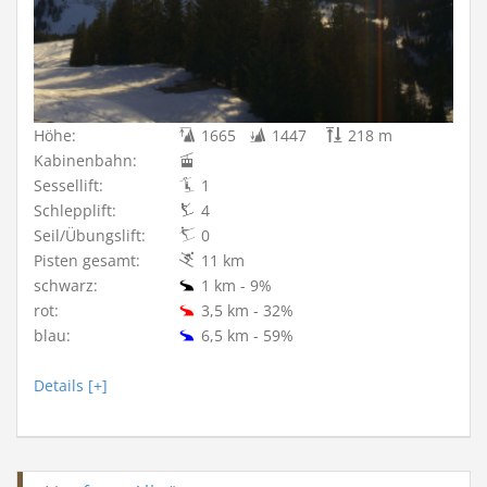
Höhe:
1665
1447
218 m
Kabinenbahn:
Sessellift:
1
Schlepplift:
4
Seil/Übungslift:
0
Pisten gesamt:
11 km
schwarz:
1 km - 9%
rot:
3,5 km - 32%
blau:
6,5 km - 59%
Details [+]