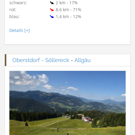
schwarz:
2 km - 17%
rot:
8,6 km - 71%
blau:
1,4 km - 12%
Details [+]
Oberstdorf - Söllereck
-
Allgäu