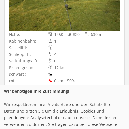
Höhe:
1450
820
630 m
Kabinenbahn:
1
Sessellift:
Schlepplift:
4
Seil/Übungslift:
0
Pisten gesamt:
12 km
schwarz:
rot:
6 km - 50%
blau:
6 km - 50%
Wir benötigen Ihre Zustimmung!
Details [+]
Wir respektieren Ihre Privatsphäre und den Schutz Ihrer
Daten und bitten Sie um die Erlaubnis, Cookies und
pseudonyme Analysetechniken auch unserer Dienstleister
verwenden zu dürfen. Sie tragen dazu bei, diese Webseite