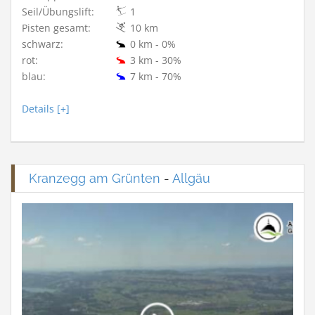
Seil/Übungslift:
1
Pisten gesamt:
10 km
schwarz:
0 km - 0%
rot:
3 km - 30%
blau:
7 km - 70%
Details [+]
Kranzegg am Grünten
-
Allgäu