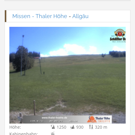
Missen - Thaler Höhe
-
Allgäu
Höhe:
1250
930
320 m
Kabinenbahn: