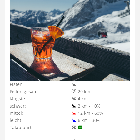
Pisten:
Pisten gesamt:
20 km
längste:
4 km
schwer:
2 km - 10%
mittel:
12 km - 60%
leicht:
6 km - 30%
Talabfahrt: