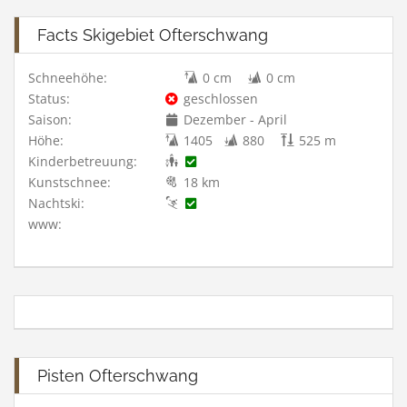
Facts Skigebiet Ofterschwang
Schneehöhe:
0 cm
0 cm
Status:
geschlossen
Saison:
Dezember - April
Höhe:
1405
880
525 m
Kinderbetreuung:
Kunstschnee:
18 km
Nachtski:
www:
Pisten Ofterschwang