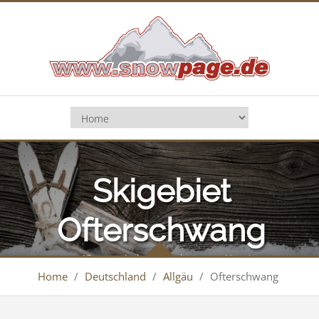
Skigebiet
Ofterschwang
(Gunzesried, Ofterschwanger Horn)
Home
/
Deutschland
/
Allgäu
/
Ofterschwang