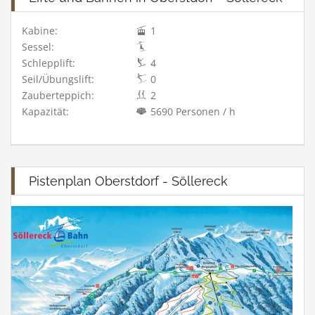
Kabine:
1
Sessel:
Schlepplift:
4
Seil/Übungslift:
0
Zauberteppich:
2
Kapazität:
5690 Personen / h
Pistenplan Oberstdorf - Söllereck