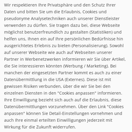
Wir respektieren Ihre Privatsphäre und den Schutz Ihrer
Infrastuktur Oberstdorf - Söllereck
Daten und bitten Sie um die Erlaubnis, Cookies und
pseudonyme Analysetechniken auch unserer Dienstleister
verwenden zu dürfen. Sie tragen dazu bei, diese Webseite
Loipe/Langlauf:
möglichst benutzerfreundlich zu gestalten (Statistiken) und
Snow tubing:
helfen uns, Ihnen ein auf Ihre persönlichen Bedürfnisse hin
Eislaufen:
ausgerichtetes Erlebnis zu bieten (Personalisierung). Sowohl
Rodelbahn:
auf unserer Webseite wie auch auf Webseiten unserer
Nachtrodeln:
Partner in Werbenetzwerken informieren wir Sie über Artikel,
Hallenbad:
die Sie interessieren könnten (Werbung / Marketing). Bei
manchen der eingesetzten Partner kommt es auch zu einer
Datenübermittlung in die USA (Externes). Diese ist mit
gewissen Risiken verbunden, über die wir Sie bei den
einzelnen Diensten in den "Cookies anpassen" informieren.
Ihre Einwilligung bezieht sich auch auf die Erlaubnis, diese
follow us on facebook
Datenübermittlungen vorzunehmen. Über den Link "Cookies
anpassen" können Sie Detail-Einstellungen vornehmen und
Home
auch Ihre einmal erteilten Einwilligungen jederzeit mit
Datenschutzerklärung
Wirkung für die Zukunft widerrufen.
© baxxstage 2021