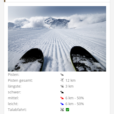
Pisten:
Pisten gesamt:
12 km
längste:
3 km
schwer:
mittel:
6 km - 50%
leicht:
6 km - 50%
Talabfahrt: