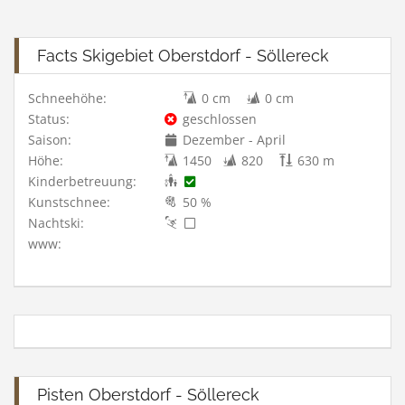
Facts Skigebiet Oberstdorf - Söllereck
Schneehöhe:
0 cm
0 cm
Status:
geschlossen
Saison:
Dezember - April
Höhe:
1450
820
630 m
Kinderbetreuung:
Kunstschnee:
50 %
Nachtski:
www:
Pisten Oberstdorf - Söllereck