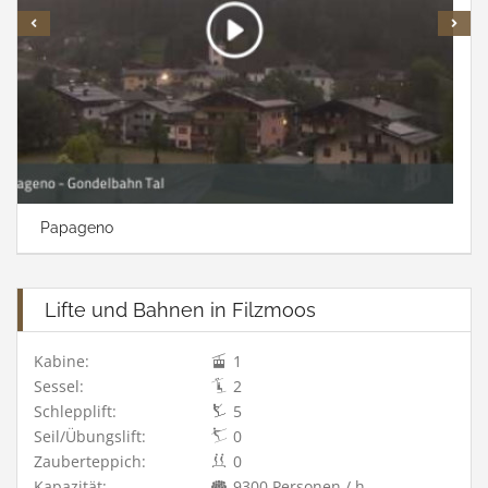
Papageno
Lifte und Bahnen in Filzmoos
Kabine:
1
Sessel:
2
Schlepplift:
5
Seil/Übungslift:
0
Zauberteppich:
0
Kapazität:
9300 Personen / h