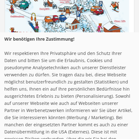
Wir benötigen Ihre Zustimmung!
Wir respektieren Ihre Privatsphäre und den Schutz Ihrer
Infrastuktur Hauzenberg/Geiersberg
Daten und bitten Sie um die Erlaubnis, Cookies und
pseudonyme Analysetechniken auch unserer Dienstleister
verwenden zu dürfen. Sie tragen dazu bei, diese Webseite
Loipe/Langlauf:
möglichst benutzerfreundlich zu gestalten (Statistiken) und
Snow tubing:
helfen uns, Ihnen ein auf Ihre persönlichen Bedürfnisse hin
Eislaufen:
ausgerichtetes Erlebnis zu bieten (Personalisierung). Sowohl
Rodelbahn:
auf unserer Webseite wie auch auf Webseiten unserer
Nachtrodeln:
Partner in Werbenetzwerken informieren wir Sie über Artikel,
Hallenbad:
die Sie interessieren könnten (Werbung / Marketing). Bei
manchen der eingesetzten Partner kommt es auch zu einer
Datenübermittlung in die USA (Externes). Diese ist mit
gewissen Risiken verbunden, über die wir Sie bei den