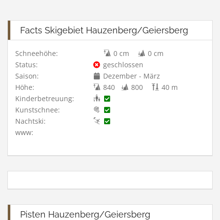
Facts Skigebiet Hauzenberg/Geiersberg
Schneehöhe:
0 cm
0 cm
Status:
geschlossen
Saison:
Dezember - März
Höhe:
840
800
40 m
Kinderbetreuung:
Kunstschnee:
Nachtski:
www:
Pisten Hauzenberg/Geiersberg