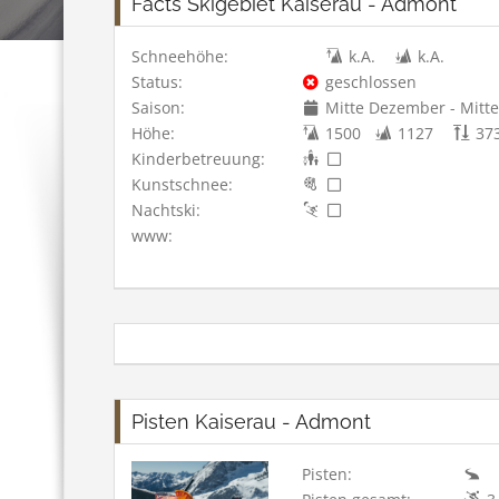
Facts Skigebiet Kaiserau - Admont
Schneehöhe:
k.A.
k.A.
Status:
geschlossen
Saison:
Mitte Dezember - Mitt
Höhe:
1500
1127
37
Kinderbetreuung:
Kunstschnee:
Nachtski:
www:
Pisten Kaiserau - Admont
Pisten: