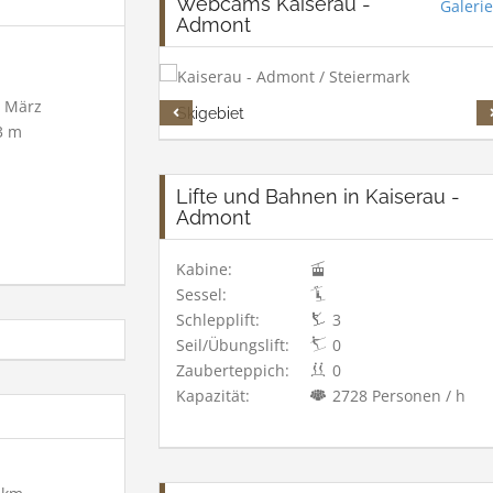
Webcams Kaiserau -
Galerie
Admont
e März
Skigebiet
3 m
Lifte und Bahnen in Kaiserau -
Admont
Kabine:
Sessel:
Schlepplift:
3
Seil/Übungslift:
0
Zauberteppich:
0
Kapazität:
2728 Personen / h