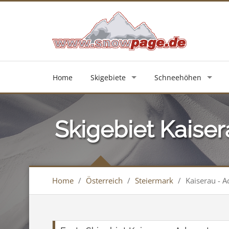
Home
Skigebiete
Schneehöhen
Skigebiet Kaise
Home
/
Österreich
/
Steiermark
/
Kaiserau - 