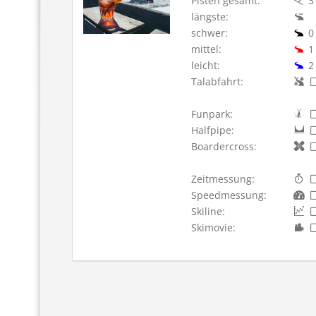
Pisten gesamt:
3
längste:
schwer:
0
mittel:
1
leicht:
2
Talabfahrt:
Funpark:
Halfpipe:
Boardercross:
Zeitmessung:
Speedmessung:
Skiline:
Skimovie: