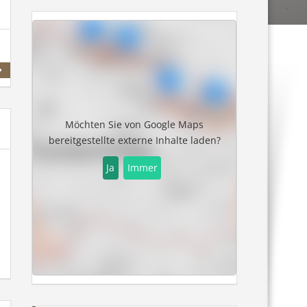
Admont
Loipe
Möchten Sie von
Google Maps
bereitgestellte externe Inhalte laden?
Ja
Immer