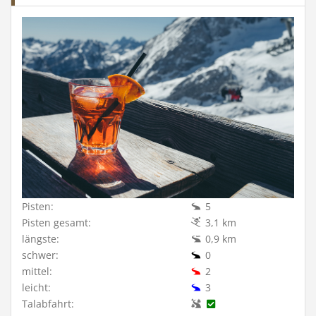
Pisten:
5
Pisten gesamt:
3,1 km
längste:
0,9 km
schwer:
0
mittel:
2
leicht:
3
Talabfahrt: