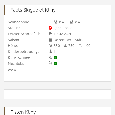
Facts Skigebiet Kliny
Schneehöhe:
k.A.
k.A.
Status:
geschlossen
Letzter Schneefall:
19.02.2026
Saison:
Dezember - März
Höhe:
850
750
100 m
Kinderbetreuung:
Kunstschnee:
Nachtski:
www:
Pisten Kliny