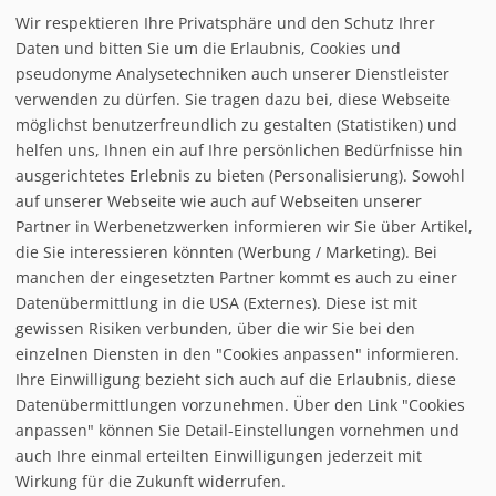
Wir respektieren Ihre Privatsphäre und den Schutz Ihrer
Infrastuktur Kliny
Daten und bitten Sie um die Erlaubnis, Cookies und
pseudonyme Analysetechniken auch unserer Dienstleister
verwenden zu dürfen. Sie tragen dazu bei, diese Webseite
Loipe/Langlauf:
45
möglichst benutzerfreundlich zu gestalten (Statistiken) und
Snow tubing:
helfen uns, Ihnen ein auf Ihre persönlichen Bedürfnisse hin
Eislaufen:
ausgerichtetes Erlebnis zu bieten (Personalisierung). Sowohl
Rodelbahn:
auf unserer Webseite wie auch auf Webseiten unserer
Nachtrodeln:
Partner in Werbenetzwerken informieren wir Sie über Artikel,
Hallenbad:
die Sie interessieren könnten (Werbung / Marketing). Bei
manchen der eingesetzten Partner kommt es auch zu einer
Datenübermittlung in die USA (Externes). Diese ist mit
gewissen Risiken verbunden, über die wir Sie bei den
einzelnen Diensten in den "Cookies anpassen" informieren.
Ihre Einwilligung bezieht sich auch auf die Erlaubnis, diese
follow us on facebook
Datenübermittlungen vorzunehmen. Über den Link "Cookies
anpassen" können Sie Detail-Einstellungen vornehmen und
Home
auch Ihre einmal erteilten Einwilligungen jederzeit mit
Datenschutzerklärung
Wirkung für die Zukunft widerrufen.
© baxxstage 2021