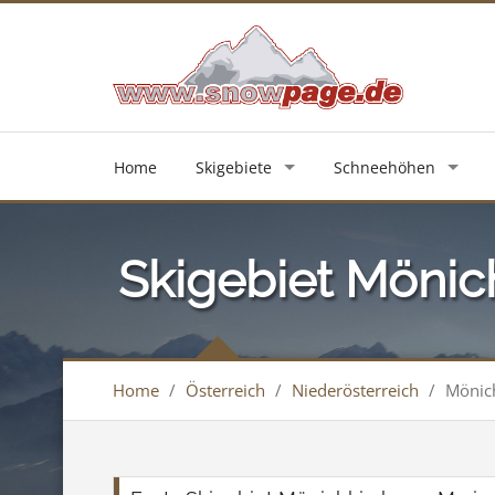
Home
Skigebiete
Schneehöhen
Skigebiet Mönic
Home
/
Österreich
/
Niederösterreich
/
Mönich