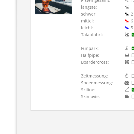
Pisten gesamt:
1
längste:
schwer:
2
mittel:
6
leicht:
5
Talabfahrt:
Funpark:
Halfpipe:
Boardercross:
Zeitmessung:
Speedmessung:
Skiline:
Skimovie: