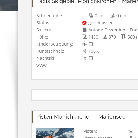
Facts Skigebiet Mönichkirchen - Mari
Schneehöhe:
0 cm
0 cm
Status:
geschlossen
Saison:
Anfang Dezember - End
Höhe:
1450
870
580 
Kinderbetreuung:
Kunstschnee:
100%
Nachtski:
www:
Pisten Mönichkirchen - Mariensee
Pisten: