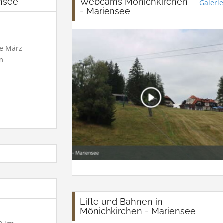
ensee
Webcams Mönichkirchen
Galerie
- Mariensee
e März
m
Lifte und Bahnen in
Mönichkirchen - Mariensee