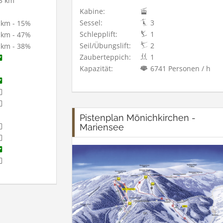
3 km
Kabine:
Sessel:
3
 km - 15%
Schlepplift:
1
 km - 47%
Seil/Übungslift:
2
 km - 38%
Zauberteppich:
1
Kapazität:
6741 Personen / h
Pistenplan Mönichkirchen -
Mariensee