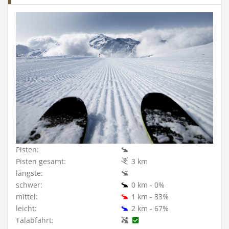
Pisten:
Pisten gesamt:
3 km
längste:
schwer:
0 km - 0%
mittel:
1 km - 33%
leicht:
2 km - 67%
Talabfahrt: