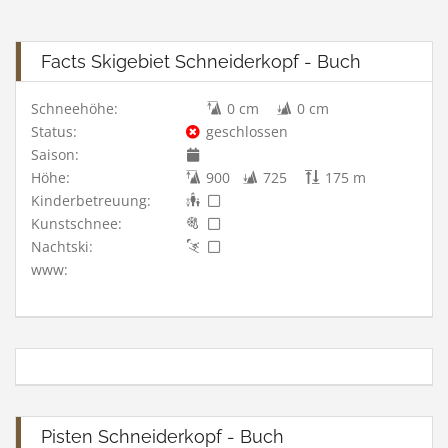
Facts Skigebiet Schneiderkopf - Buch
Schneehöhe:
0 cm
0 cm
Status:
geschlossen
Saison:
Höhe:
900
725
175 m
Kinderbetreuung:
Kunstschnee:
Nachtski:
www:
Pisten Schneiderkopf - Buch