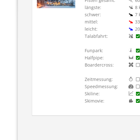
Pisten gesamt:
60
längste:
8 
schwer:
7 
mittel:
33
leicht:
20
Talabfahrt:
Funpark:
Halfpipe:
Boardercross:
Zeitmessung:
Speedmessung:
Skiline:
Skimovie: