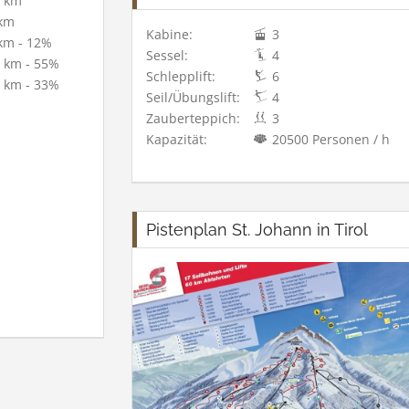
 km
km
Kabine:
3
km - 12%
Sessel:
4
 km - 55%
Schlepplift:
6
 km - 33%
Seil/Übungslift:
4
Zauberteppich:
3
Kapazität:
20500 Personen / h
Pistenplan St. Johann in Tirol