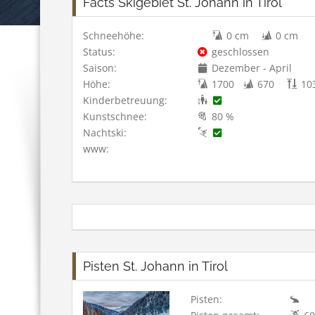
Facts Skigebiet St. Johann in Tirol
Schneehöhe:
0 cm
0 cm
Status:
geschlossen
Saison:
Dezember - April
Höhe:
1700
670
10
Kinderbetreuung:
Kunstschnee:
80 %
Nachtski:
www:
Pisten St. Johann in Tirol
Pisten: