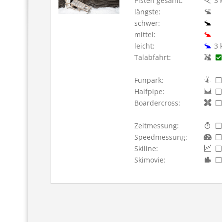
Pisten gesamt:
3 
längste:
schwer:
mittel:
leicht:
3 
Talabfahrt:
Funpark:
Halfpipe:
Boardercross:
Zeitmessung:
Speedmessung:
Skiline:
Skimovie: