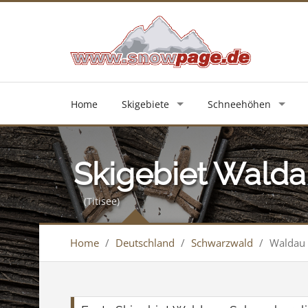
Home
Skigebiete
Schneehöhen
Skigebiet Walda
(Titisee)
Home
/
Deutschland
/
Schwarzwald
/
Waldau 