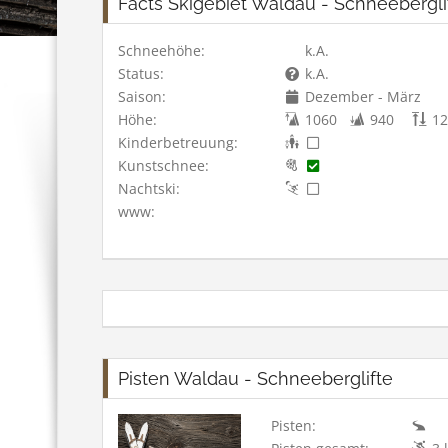
Facts Skigebiet Waldau - Schneebergli
Schneehöhe:
k.A.
Status:
k.A.
Saison:
Dezember - März
Höhe:
1060
940
12
Kinderbetreuung:
Kunstschnee:
Nachtski:
www:
Pisten Waldau - Schneeberglifte
Pisten: