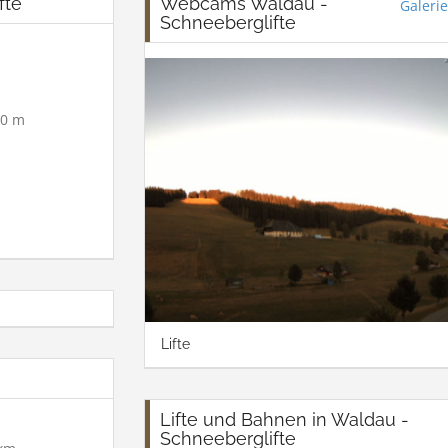
fte
Webcams Waldau -
Galerie
Schneeberglifte
0 m
Lifte
Lifte und Bahnen in Waldau -
Schneeberglifte