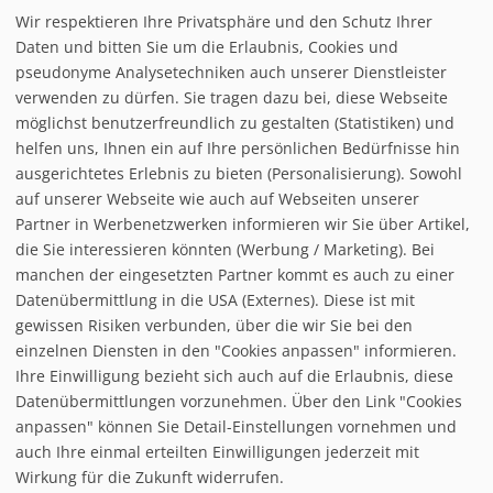
Wir respektieren Ihre Privatsphäre und den Schutz Ihrer
Daten und bitten Sie um die Erlaubnis, Cookies und
interaktiver Pistenplan
pseudonyme Analysetechniken auch unserer Dienstleister
verwenden zu dürfen. Sie tragen dazu bei, diese Webseite
möglichst benutzerfreundlich zu gestalten (Statistiken) und
Möchten Sie von
interaktive
helfen uns, Ihnen ein auf Ihre persönlichen Bedürfnisse hin
ausgerichtetes Erlebnis zu bieten (Personalisierung). Sowohl
auf unserer Webseite wie auch auf Webseiten unserer
Partner in Werbenetzwerken informieren wir Sie über Artikel,
die Sie interessieren könnten (Werbung / Marketing). Bei
manchen der eingesetzten Partner kommt es auch zu einer
Datenübermittlung in die USA (Externes). Diese ist mit
gewissen Risiken verbunden, über die wir Sie bei den
einzelnen Diensten in den "Cookies anpassen" informieren.
Ihre Einwilligung bezieht sich auch auf die Erlaubnis, diese
follow us on facebook
Datenübermittlungen vorzunehmen. Über den Link "Cookies
anpassen" können Sie Detail-Einstellungen vornehmen und
Home
auch Ihre einmal erteilten Einwilligungen jederzeit mit
Datenschutzerklärung
Wirkung für die Zukunft widerrufen.
© baxxstage 2021