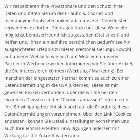
Wir respektieren Ihre Privatsphäre und den Schutz Ihrer
Daten und bitten Sie um die Erlaubnis, Cookies und
interaktiver Pistenplan
pseudonyme Analysetechniken auch unserer Dienstleister
verwenden zu dürfen. Sie tragen dazu bei, diese Webseite
möglichst benutzerfreundlich zu gestalten (Statistiken) und
Möchten Sie von
interaktive
helfen uns, Ihnen ein auf Ihre persönlichen Bedürfnisse hin
ausgerichtetes Erlebnis zu bieten (Personalisierung). Sowohl
auf unserer Webseite wie auch auf Webseiten unserer
Partner in Werbenetzwerken informieren wir Sie über Artikel,
die Sie interessieren könnten (Werbung / Marketing). Bei
manchen der eingesetzten Partner kommt es auch zu einer
Datenübermittlung in die USA (Externes). Diese ist mit
gewissen Risiken verbunden, über die wir Sie bei den
einzelnen Diensten in den "Cookies anpassen" informieren.
Ihre Einwilligung bezieht sich auch auf die Erlaubnis, diese
follow us on facebook
Datenübermittlungen vorzunehmen. Über den Link "Cookies
anpassen" können Sie Detail-Einstellungen vornehmen und
Home
auch Ihre einmal erteilten Einwilligungen jederzeit mit
Datenschutzerklärung
Wirkung für die Zukunft widerrufen.
© baxxstage 2021