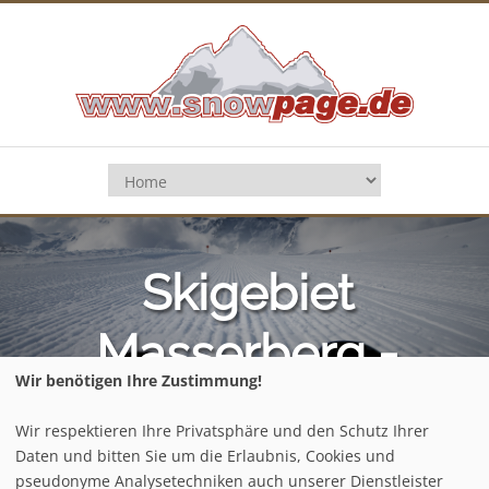
Skigebiet
Masserberg -
Wir benötigen Ihre Zustimmung!
Skiarena Heubach
Home
/
Deutschland
/
Thüringer Wald
/
Wir respektieren Ihre Privatsphäre und den Schutz Ihrer
Masserberg - Skiarena Heubach
/
Pistenplan
Daten und bitten Sie um die Erlaubnis, Cookies und
pseudonyme Analysetechniken auch unserer Dienstleister