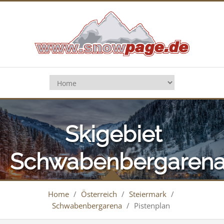
Skigebiet
Schwabenbergaren
(Turnau)
Home
/
Österreich
/
Steiermark
/
Schwabenbergarena
/
Pistenplan