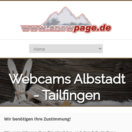
Webcams Albstadt
- Tailfingen
Home
/
Deutschland
/
Schwäbische Alb
/
Wir benötigen Ihre Zustimmung!
Albstadt - Tailfingen
/
Webcams