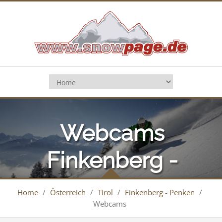
Webcams
Finkenberg -
Penken
Home
/
Österreich
/
Tirol
/
Finkenberg - Penken
/
Webcams