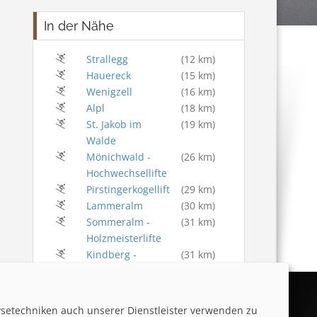
In der Nähe
Strallegg
(12 km)
Hauereck
(15 km)
Wenigzell
(16 km)
Alpl
(18 km)
St. Jakob im
(19 km)
Walde
Mönichwald -
(26 km)
Hochwechsellifte
Pirstingerkogellift
(29 km)
Lammeralm
(30 km)
Sommeralm -
(31 km)
Holzmeisterlifte
Kindberg -
(31 km)
Pölzl Lifte
ysetechniken auch unserer Dienstleister verwenden zu