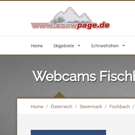
Home
Skigebiete
Schneehöhen
Webcams Fisch
Home
/
Österreich
/
Steiermark
/
Fischbach
/