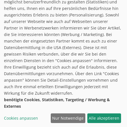
möglichst benutzerfreundlich zu gestalten (Statistiken) und
helfen uns, Ihnen ein auf Ihre persönlichen Bedürfnisse hin
ausgerichtetes Erlebnis zu bieten (Personalisierung). Sowohl
auf unserer Webseite wie auch auf Webseiten unserer
Partner in Werbenetzwerken informieren wir Sie über Artikel,
follow us on facebook
die Sie interessieren könnten (Werbung / Marketing). Bei
manchen der eingesetzten Partner kommt es auch zu einer
Home
Datenübermittlung in die USA (Externes). Diese ist mit
Datenschutzerklärung
gewissen Risiken verbunden, über die wir Sie bei den
© baxxstage 2021
Impressum
einzelnen Diensten in den "Cookies anpassen" informieren.
Cookie Management
Ihre Einwilligung bezieht sich auch auf die Erlaubnis, diese
Datenübermittlungen vorzunehmen. Über den Link "Cookies
anpassen" können Sie Detail-Einstellungen vornehmen und
auch Ihre einmal erteilten Einwilligungen jederzeit mit
Wirkung für die Zukunft widerrufen.
benötigte Cookies, Statistiken, Targeting / Werbung &
Externes
Cookies anpassen
Nur Notwendige
Alle akzeptieren