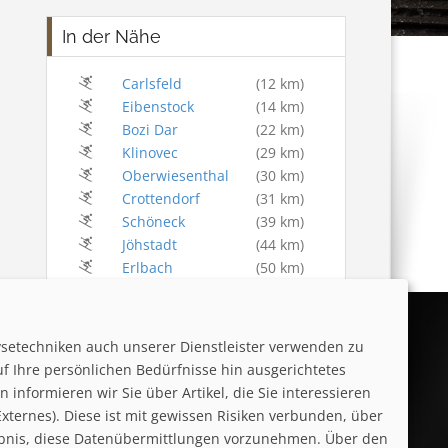
In der Nähe
Carlsfeld
(12 km)
Eibenstock
(14 km)
Bozi Dar
(22 km)
Klinovec
(29 km)
Oberwiesenthal
(30 km)
Crottendorf
(31 km)
Schöneck
(39 km)
Jöhstadt
(44 km)
Erlbach
(50 km)
Augustusburg
(80 km)
ysetechniken auch unserer Dienstleister verwenden zu
uf Ihre persönlichen Bedürfnisse hin ausgerichtetes
informieren wir Sie über Artikel, die Sie interessieren
ternes). Diese ist mit gewissen Risiken verbunden, über
laubnis, diese Datenübermittlungen vorzunehmen. Über den