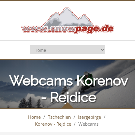
Webcams Korenov
- Rejdice
Home
/
Tschechien
/
Isergebirge
/
Korenov - Rejdice
/
Webcams