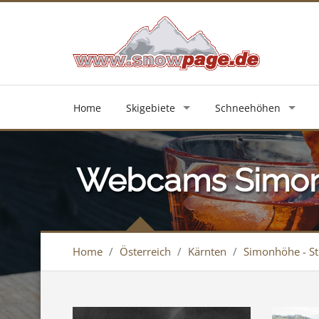
Home
Skigebiete
Schneehöhen
Webcams Simonh
Home
/
Österreich
/
Kärnten
/
Simonhöhe - St