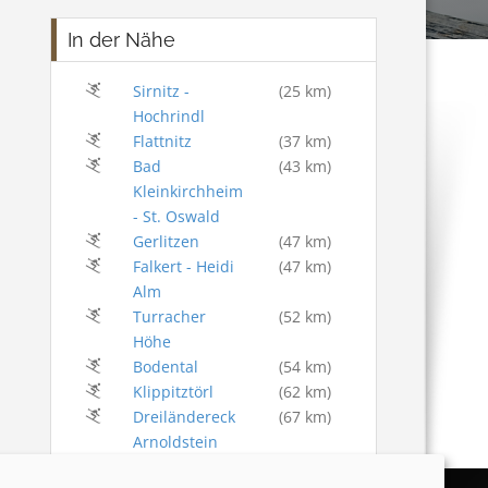
In der Nähe
Sirnitz -
(25 km)
Hochrindl
Flattnitz
(37 km)
Bad
(43 km)
Kleinkirchheim
- St. Oswald
Gerlitzen
(47 km)
Falkert - Heidi
(47 km)
Alm
Turracher
(52 km)
Höhe
Bodental
(54 km)
Klippitztörl
(62 km)
Dreiländereck
(67 km)
Arnoldstein
Frauenalpe
(75 km)