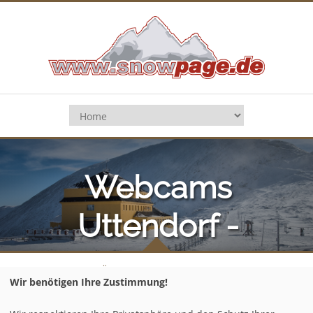
Webcams
Uttendorf -
Weißsee
Home
/
Österreich
/
Salzburger Land
/
Wir benötigen Ihre Zustimmung!
Uttendorf - Weißsee
/
Webcams