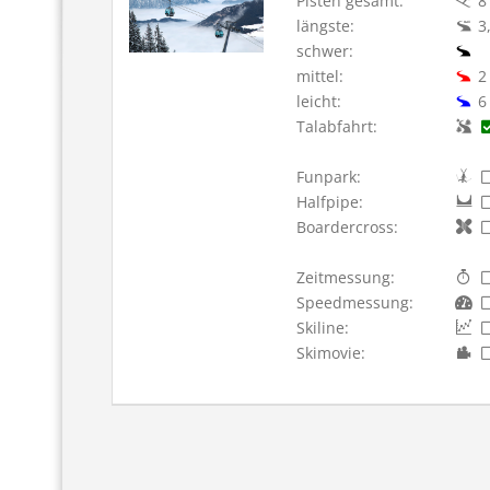
Pisten gesamt:
8
längste:
3
schwer:
mittel:
2
leicht:
6
Talabfahrt:
Funpark:
Halfpipe:
Boardercross:
Zeitmessung:
Speedmessung:
Skiline:
Skimovie: