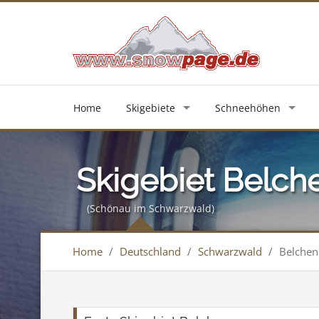
Home
Skigebiete
Schneehöhen
Skigebiet Belch
(Schönau im Schwarzwald)
Home
/
Deutschland
/
Schwarzwald
/
Belchen