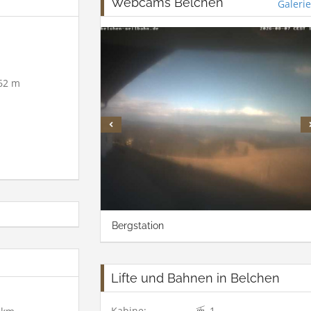
Webcams Belchen
Galerie
62 m
Bergstation
Lifte und Bahnen in Belchen
Kabine:
1