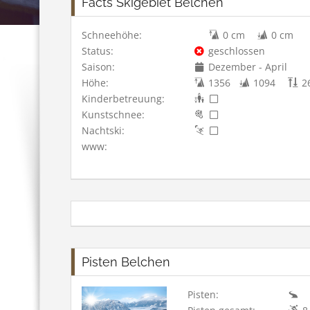
Facts Skigebiet Belchen
Schneehöhe:
0 cm
0 cm
Status:
geschlossen
Saison:
Dezember - April
Höhe:
1356
1094
2
Kinderbetreuung:
Kunstschnee:
Nachtski:
www:
Pisten Belchen
Pisten: