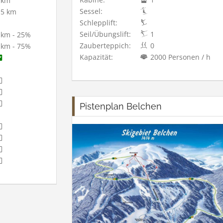
 km
Sessel:
,5 km
Schlepplift:
Seil/Übungslift:
1
 km - 25%
Zauberteppich:
0
 km - 75%
Kapazität:
2000 Personen / h
Pistenplan Belchen