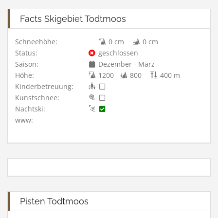
Facts Skigebiet Todtmoos
Schneehöhe:
0 cm
0 cm
Status:
geschlossen
Saison:
Dezember - März
Höhe:
1200
800
400 m
Kinderbetreuung:
Kunstschnee:
Nachtski:
www:
Pisten Todtmoos