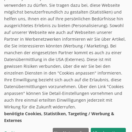
verwenden zu dürfen. Sie tragen dazu bei, diese Webseite
Loipe/Langlauf:
25
möglichst benutzerfreundlich zu gestalten (Statistiken) und
Snow tubing:
helfen uns, Ihnen ein auf Ihre persönlichen Bedürfnisse hin
Eislaufen:
ausgerichtetes Erlebnis zu bieten (Personalisierung). Sowohl
Rodelbahn:
auf unserer Webseite wie auch auf Webseiten unserer
Nachtrodeln:
Partner in Werbenetzwerken informieren wir Sie über Artikel,
Hallenbad:
die Sie interessieren könnten (Werbung / Marketing). Bei
manchen der eingesetzten Partner kommt es auch zu einer
Datenübermittlung in die USA (Externes). Diese ist mit
gewissen Risiken verbunden, über die wir Sie bei den
einzelnen Diensten in den "Cookies anpassen" informieren.
Ihre Einwilligung bezieht sich auch auf die Erlaubnis, diese
follow us on facebook
Datenübermittlungen vorzunehmen. Über den Link "Cookies
anpassen" können Sie Detail-Einstellungen vornehmen und
Home
auch Ihre einmal erteilten Einwilligungen jederzeit mit
Datenschutzerklärung
Wirkung für die Zukunft widerrufen.
© baxxstage 2021
Impressum
Cookie Management
benötigte Cookies, Statistiken, Targeting / Werbung &
Externes