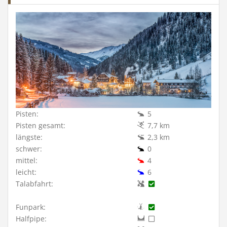
Pisten:
5
Pisten gesamt:
7,7 km
längste:
2,3 km
schwer:
0
mittel:
4
leicht:
6
Talabfahrt:
Funpark:
Halfpipe: