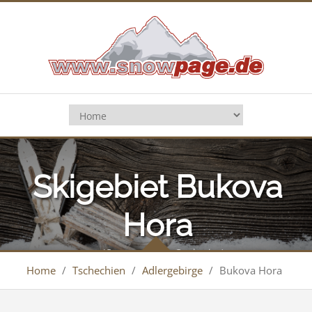
Skigebiet Bukova
Hora
(Cervena Voda, Cenkovice)
Home
/
Tschechien
/
Adlergebirge
/
Bukova Hora