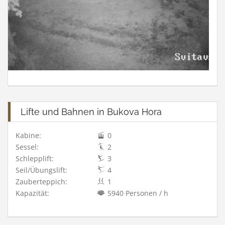
Lifte und Bahnen in Bukova Hora
Kabine:
0
Sessel:
2
Schlepplift:
3
Seil/Übungslift:
4
Zauberteppich:
1
Kapazität:
5940 Personen / h