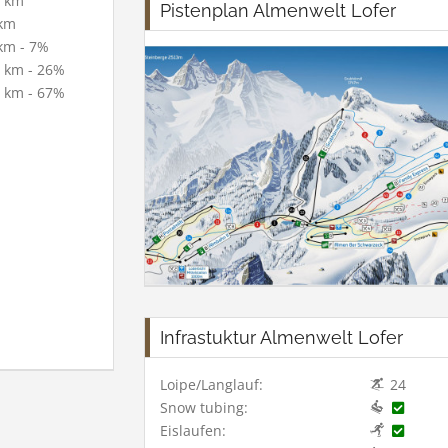
 km
Pistenplan Almenwelt Lofer
km
km - 7%
 km - 26%
 km - 67%
Infrastuktur Almenwelt Lofer
Loipe/Langlauf:
24
Snow tubing:
Eislaufen: