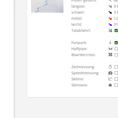
Pisten gesamt:
46
längste:
9 
schwer:
3 
mittel:
12
leicht:
31
Talabfahrt:
Funpark:
Halfpipe:
Boardercross:
Zeitmessung:
Speedmessung:
Skiline:
Skimovie: