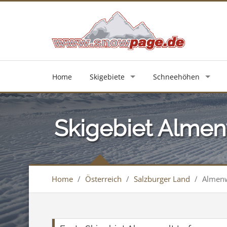
Home
Skigebiete
Schneehöhen
Skigebiet Almen
Home
/
Österreich
/
Salzburger Land
/
Almenw