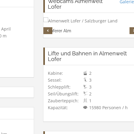
Webcams Almenwelt
Galerie
Lofer
April
Loferer Alm
0 m
Lifte und Bahnen in Almenwelt
Lofer
Kabine:
2
Sessel:
3
Schlepplift:
3
Seil/Übungslift:
2
Zauberteppich:
1
Kapazität:
15980 Personen / h