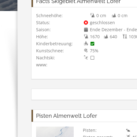
Facts Skigebiet Almenwelt Lofer
Schneehöhe:
0 cm
0 cm
Status:
geschlossen
Saison:
Ende Dezember - Ende 
Höhe:
1670
640
103
Kinderbetreuung:
Kunstschnee:
75%
Nachtski:
www:
Pisten Almenwelt Lofer
Pisten: