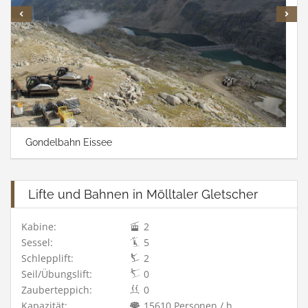
Gondelbahn Eissee
Lifte und Bahnen in Mölltaler Gletscher
Kabine:
2
Sessel:
5
Schlepplift:
2
Seil/Übungslift:
0
Zauberteppich:
0
Kapazität:
15610 Personen / h