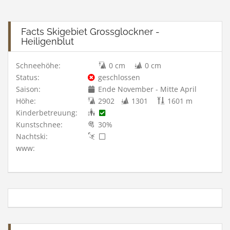
Facts Skigebiet Grossglockner -
Heiligenblut
Schneehöhe:
0 cm
0 cm
Status:
geschlossen
Saison:
Ende November - Mitte April
Höhe:
2902
1301
1601 m
Kinderbetreuung:
Kunstschnee:
30%
Nachtski:
www: