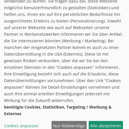
verwenden zu dürfen. Sie tragen dazu bei, diese Webseite
Loipe/Langlauf:
10
möglichst benutzerfreundlich zu gestalten (Statistiken) und
Snow tubing:
helfen uns, Ihnen ein auf Ihre persönlichen Bedürfnisse hin
Eislaufen:
ausgerichtetes Erlebnis zu bieten (Personalisierung). Sowohl
Rodelbahn:
1,1 km
auf unserer Webseite wie auch auf Webseiten unserer
Nachtrodeln:
Partner in Werbenetzwerken informieren wir Sie über Artikel,
Hallenbad:
die Sie interessieren könnten (Werbung / Marketing). Bei
manchen der eingesetzten Partner kommt es auch zu einer
Datenübermittlung in die USA (Externes). Diese ist mit
gewissen Risiken verbunden, über die wir Sie bei den
einzelnen Diensten in den "Cookies anpassen" informieren.
Ihre Einwilligung bezieht sich auch auf die Erlaubnis, diese
follow us on facebook
Datenübermittlungen vorzunehmen. Über den Link "Cookies
anpassen" können Sie Detail-Einstellungen vornehmen und
Home
auch Ihre einmal erteilten Einwilligungen jederzeit mit
Datenschutzerklärung
Wirkung für die Zukunft widerrufen.
© baxxstage 2021
Impressum
Cookie Management
benötigte Cookies, Statistiken, Targeting / Werbung &
Externes
Cookies anpassen
Nur Notwendige
Alle akzeptieren