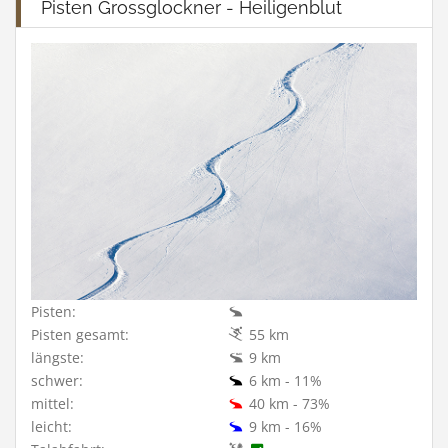
Pisten Grossglockner - Heiligenblut
Pisten:
Pisten gesamt:
55 km
längste:
9 km
schwer:
6 km - 11%
mittel:
40 km - 73%
leicht:
9 km - 16%