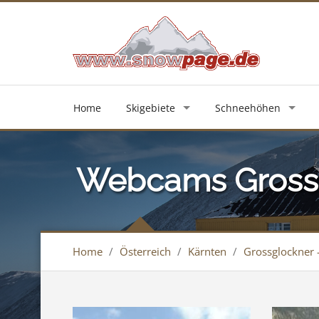
Home
Skigebiete
Schneehöhen
Webcams Grossgl
Home
/
Österreich
/
Kärnten
/
Grossglockner -