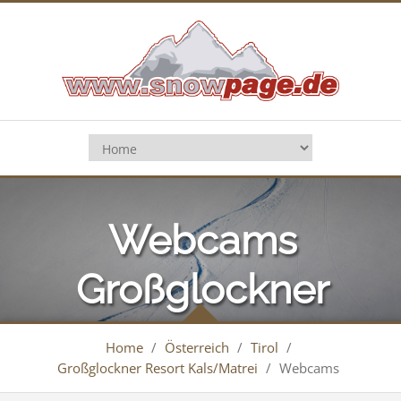
Webcams
Großglockner
Resort Kals/Matrei
Home
/
Österreich
/
Tirol
/
Großglockner Resort Kals/Matrei
/
Webcams