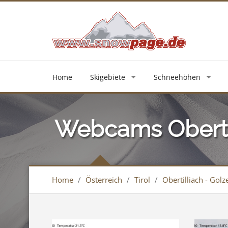
Home
Skigebiete
Schneehöhen
Webcams Obertil
Home
/
Österreich
/
Tirol
/
Obertilliach - Golz