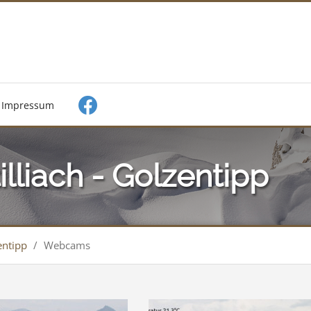
Impressum
liach - Golzentipp
entipp
/
Webcams