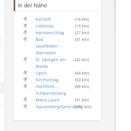
In der Nähe
Karlstift
(14 km)
Liebenau
(19 km)
Harmanschlag
(27 km)
Bad
(41 km)
Leonfelden -
Sternstein
St. Georgen am
(42 km)
Walde
Lipno
(44 km)
Kirchschlag
(50 km)
Hochficht -
(88 km)
Schwarzenberg
Maria Laach
(91 km)
Hauzenberg/Geiersberg
(101 km)