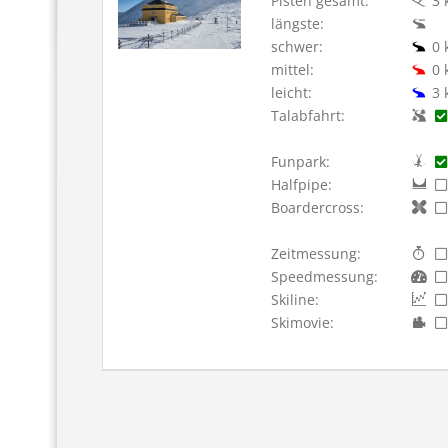
Pisten gesamt:
3 
längste:
schwer:
0 
mittel:
0 
leicht:
3 
Talabfahrt:
Funpark:
Halfpipe:
Boardercross:
Zeitmessung:
Speedmessung:
Skiline:
Skimovie: