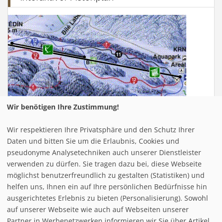
Wir benötigen Ihre Zustimmung!
Wir respektieren Ihre Privatsphäre und den Schutz Ihrer
Infrastuktur Silvretta - Montafon
Daten und bitten Sie um die Erlaubnis, Cookies und
pseudonyme Analysetechniken auch unserer Dienstleister
verwenden zu dürfen. Sie tragen dazu bei, diese Webseite
Loipe/Langlauf:
30 km
möglichst benutzerfreundlich zu gestalten (Statistiken) und
Snow tubing:
helfen uns, Ihnen ein auf Ihre persönlichen Bedürfnisse hin
Eislaufen:
ausgerichtetes Erlebnis zu bieten (Personalisierung). Sowohl
Rodelbahn:
2 (total: 5,5 km)
auf unserer Webseite wie auch auf Webseiten unserer
Nachtrodeln:
Partner in Werbenetzwerken informieren wir Sie über Artikel,
Hallenbad: