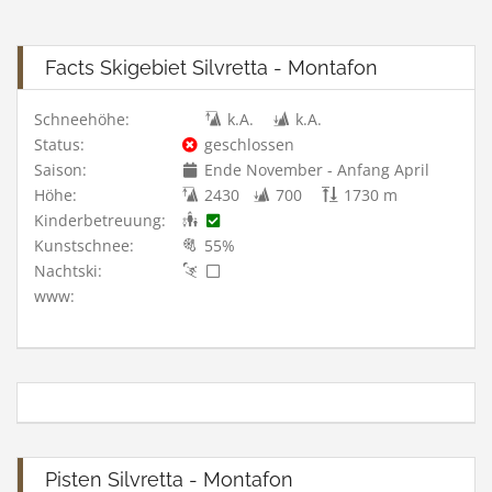
Facts Skigebiet Silvretta - Montafon
Schneehöhe:
k.A.
k.A.
Status:
geschlossen
Saison:
Ende November - Anfang April
Höhe:
2430
700
1730 m
Kinderbetreuung:
Kunstschnee:
55%
Nachtski:
www:
Pisten Silvretta - Montafon