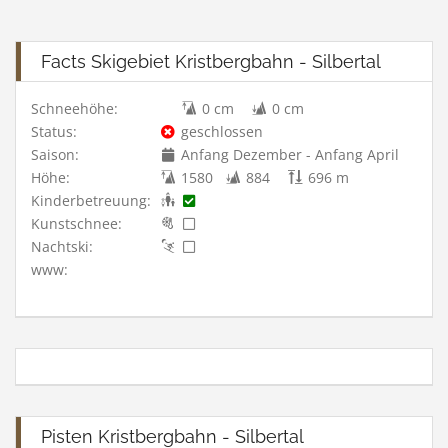
Facts Skigebiet Kristbergbahn - Silbertal
Schneehöhe:
0 cm
0 cm
Status:
geschlossen
Saison:
Anfang Dezember - Anfang April
Höhe:
1580
884
696 m
Kinderbetreuung:
Kunstschnee:
Nachtski:
www:
Pisten Kristbergbahn - Silbertal