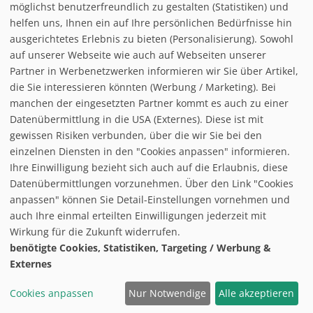
möglichst benutzerfreundlich zu gestalten (Statistiken) und
Snow tubing:
helfen uns, Ihnen ein auf Ihre persönlichen Bedürfnisse hin
Eislaufen:
ausgerichtetes Erlebnis zu bieten (Personalisierung). Sowohl
Rodelbahn:
auf unserer Webseite wie auch auf Webseiten unserer
Nachtrodeln:
Partner in Werbenetzwerken informieren wir Sie über Artikel,
Hallenbad:
die Sie interessieren könnten (Werbung / Marketing). Bei
manchen der eingesetzten Partner kommt es auch zu einer
Datenübermittlung in die USA (Externes). Diese ist mit
gewissen Risiken verbunden, über die wir Sie bei den
einzelnen Diensten in den "Cookies anpassen" informieren.
Ihre Einwilligung bezieht sich auch auf die Erlaubnis, diese
follow us on facebook
Datenübermittlungen vorzunehmen. Über den Link "Cookies
anpassen" können Sie Detail-Einstellungen vornehmen und
Home
auch Ihre einmal erteilten Einwilligungen jederzeit mit
Datenschutzerklärung
Wirkung für die Zukunft widerrufen.
© baxxstage 2021
Impressum
Cookie Management
benötigte Cookies, Statistiken, Targeting / Werbung &
Externes
Cookies anpassen
Nur Notwendige
Alle akzeptieren