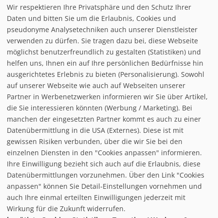
Wir respektieren Ihre Privatsphäre und den Schutz Ihrer
Infrastuktur Stuhleck
Daten und bitten Sie um die Erlaubnis, Cookies und
pseudonyme Analysetechniken auch unserer Dienstleister
verwenden zu dürfen. Sie tragen dazu bei, diese Webseite
Loipe/Langlauf:
möglichst benutzerfreundlich zu gestalten (Statistiken) und
Snow tubing:
helfen uns, Ihnen ein auf Ihre persönlichen Bedürfnisse hin
Eislaufen:
ausgerichtetes Erlebnis zu bieten (Personalisierung). Sowohl
Rodelbahn:
1 (total: 5 km)
auf unserer Webseite wie auch auf Webseiten unserer
Nachtrodeln:
Partner in Werbenetzwerken informieren wir Sie über Artikel,
Hallenbad:
die Sie interessieren könnten (Werbung / Marketing). Bei
manchen der eingesetzten Partner kommt es auch zu einer
Datenübermittlung in die USA (Externes). Diese ist mit
gewissen Risiken verbunden, über die wir Sie bei den
einzelnen Diensten in den "Cookies anpassen" informieren.
Ihre Einwilligung bezieht sich auch auf die Erlaubnis, diese
follow us on facebook
Datenübermittlungen vorzunehmen. Über den Link "Cookies
anpassen" können Sie Detail-Einstellungen vornehmen und
Home
auch Ihre einmal erteilten Einwilligungen jederzeit mit
Datenschutzerklärung
Wirkung für die Zukunft widerrufen.
© baxxstage 2021
Impressum