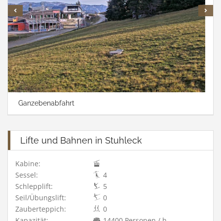
Ganzebenabfahrt
Lifte und Bahnen in Stuhleck
Kabine:
Sessel:
4
Schlepplift:
5
Seil/Übungslift:
0
Zauberteppich:
0
Kapazität:
14400 Personen / h