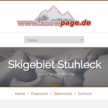
Skigebiet Stuhleck
(Spital am Semmering)
Home
/
Österreich
/
Steiermark
/
Stuhleck