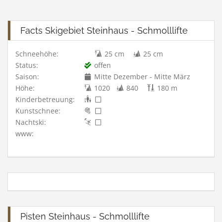
Facts Skigebiet Steinhaus - Schmolllifte
Schneehöhe:
25 cm
25 cm
Status:
offen
Saison:
Mitte Dezember - Mitte März
Höhe:
1020
840
180 m
Kinderbetreuung:
Kunstschnee:
Nachtski:
www:
Pisten Steinhaus - Schmolllifte