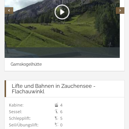
Gamskogelhütte
Lifte und Bahnen in Zauchensee -
Flachauwinkl
Kabine:
4
Sessel:
6
Schlepplift:
5
Seil/Übungslift:
0