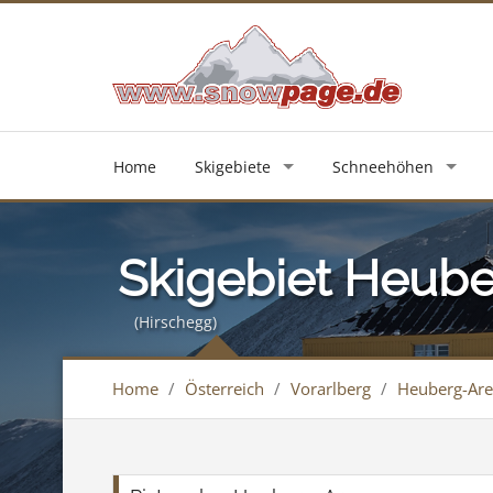
Home
Skigebiete
Schneehöhen
Skigebiet Heub
(Hirschegg)
Home
/
Österreich
/
Vorarlberg
/
Heuberg-Ar