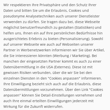
Wir respektieren Ihre Privatsphäre und den Schutz Ihrer
Daten und bitten Sie um die Erlaubnis, Cookies und
interaktiver Pistenplan
pseudonyme Analysetechniken auch unserer Dienstleister
verwenden zu dürfen. Sie tragen dazu bei, diese Webseite
möglichst benutzerfreundlich zu gestalten (Statistiken) und
Möchten Sie von
interaktive
helfen uns, Ihnen ein auf Ihre persönlichen Bedürfnisse hin
ausgerichtetes Erlebnis zu bieten (Personalisierung). Sowohl
auf unserer Webseite wie auch auf Webseiten unserer
Partner in Werbenetzwerken informieren wir Sie über Artikel,
die Sie interessieren könnten (Werbung / Marketing). Bei
manchen der eingesetzten Partner kommt es auch zu einer
Datenübermittlung in die USA (Externes). Diese ist mit
gewissen Risiken verbunden, über die wir Sie bei den
einzelnen Diensten in den "Cookies anpassen" informieren.
Ihre Einwilligung bezieht sich auch auf die Erlaubnis, diese
follow us on facebook
Datenübermittlungen vorzunehmen. Über den Link "Cookies
anpassen" können Sie Detail-Einstellungen vornehmen und
Home
auch Ihre einmal erteilten Einwilligungen jederzeit mit
Datenschutzerklärung
Wirkung für die Zukunft widerrufen.
© baxxstage 2021