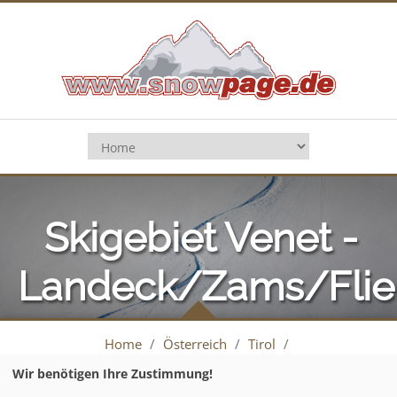
Skigebiet Venet -
Landeck/Zams/Flie
Home
/
Österreich
/
Tirol
/
Venet - Landeck/Zams/Fließ
/
Pistenplan
Wir benötigen Ihre Zustimmung!