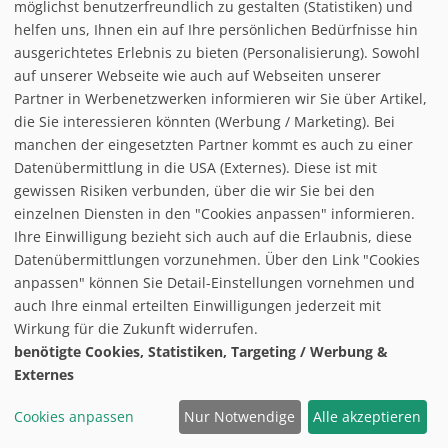
möglichst benutzerfreundlich zu gestalten (Statistiken) und
helfen uns, Ihnen ein auf Ihre persönlichen Bedürfnisse hin
ausgerichtetes Erlebnis zu bieten (Personalisierung). Sowohl
auf unserer Webseite wie auch auf Webseiten unserer
Partner in Werbenetzwerken informieren wir Sie über Artikel,
follow us on facebook
die Sie interessieren könnten (Werbung / Marketing). Bei
manchen der eingesetzten Partner kommt es auch zu einer
Home
Datenübermittlung in die USA (Externes). Diese ist mit
Datenschutzerklärung
gewissen Risiken verbunden, über die wir Sie bei den
© baxxstage 2021
Impressum
einzelnen Diensten in den "Cookies anpassen" informieren.
Cookie Management
Ihre Einwilligung bezieht sich auch auf die Erlaubnis, diese
Datenübermittlungen vorzunehmen. Über den Link "Cookies
anpassen" können Sie Detail-Einstellungen vornehmen und
auch Ihre einmal erteilten Einwilligungen jederzeit mit
Wirkung für die Zukunft widerrufen.
benötigte Cookies, Statistiken, Targeting / Werbung &
Externes
Cookies anpassen
Nur Notwendige
Alle akzeptieren