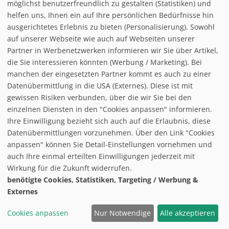
möglichst benutzerfreundlich zu gestalten (Statistiken) und
helfen uns, Ihnen ein auf Ihre persönlichen Bedürfnisse hin
ausgerichtetes Erlebnis zu bieten (Personalisierung). Sowohl
auf unserer Webseite wie auch auf Webseiten unserer
Partner in Werbenetzwerken informieren wir Sie über Artikel,
follow us on facebook
die Sie interessieren könnten (Werbung / Marketing). Bei
manchen der eingesetzten Partner kommt es auch zu einer
Home
Datenübermittlung in die USA (Externes). Diese ist mit
Datenschutzerklärung
gewissen Risiken verbunden, über die wir Sie bei den
© baxxstage 2021
Impressum
einzelnen Diensten in den "Cookies anpassen" informieren.
Cookie Management
Ihre Einwilligung bezieht sich auch auf die Erlaubnis, diese
Datenübermittlungen vorzunehmen. Über den Link "Cookies
anpassen" können Sie Detail-Einstellungen vornehmen und
auch Ihre einmal erteilten Einwilligungen jederzeit mit
Wirkung für die Zukunft widerrufen.
benötigte Cookies, Statistiken, Targeting / Werbung &
Externes
Cookies anpassen
Nur Notwendige
Alle akzeptieren