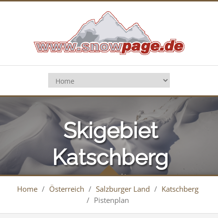
Skigebiet
Katschberg
(Aineck)
Home
/
Österreich
/
Salzburger Land
/
Katschberg
/
Pistenplan