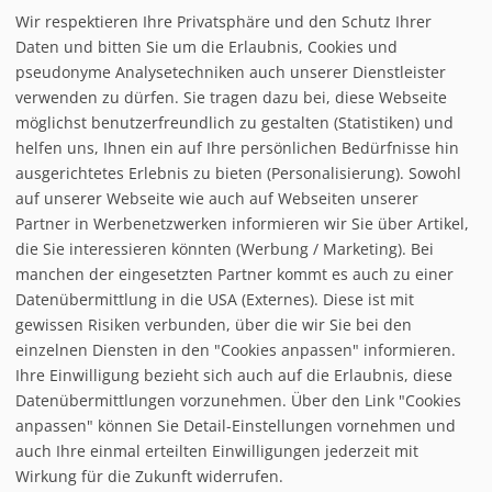
Wir respektieren Ihre Privatsphäre und den Schutz Ihrer
Daten und bitten Sie um die Erlaubnis, Cookies und
interaktiver Pistenplan
pseudonyme Analysetechniken auch unserer Dienstleister
verwenden zu dürfen. Sie tragen dazu bei, diese Webseite
möglichst benutzerfreundlich zu gestalten (Statistiken) und
Möchten Sie von
interaktive
helfen uns, Ihnen ein auf Ihre persönlichen Bedürfnisse hin
ausgerichtetes Erlebnis zu bieten (Personalisierung). Sowohl
auf unserer Webseite wie auch auf Webseiten unserer
Partner in Werbenetzwerken informieren wir Sie über Artikel,
die Sie interessieren könnten (Werbung / Marketing). Bei
manchen der eingesetzten Partner kommt es auch zu einer
Datenübermittlung in die USA (Externes). Diese ist mit
gewissen Risiken verbunden, über die wir Sie bei den
einzelnen Diensten in den "Cookies anpassen" informieren.
Ihre Einwilligung bezieht sich auch auf die Erlaubnis, diese
follow us on facebook
Datenübermittlungen vorzunehmen. Über den Link "Cookies
anpassen" können Sie Detail-Einstellungen vornehmen und
Home
auch Ihre einmal erteilten Einwilligungen jederzeit mit
Datenschutzerklärung
Wirkung für die Zukunft widerrufen.
© baxxstage 2021